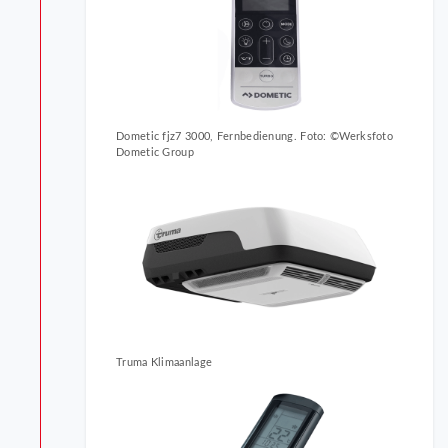
Dometic fjz7 3000, Fernbedienung. Foto: ©Werksfoto
Dometic Group
Truma Klimaanlage