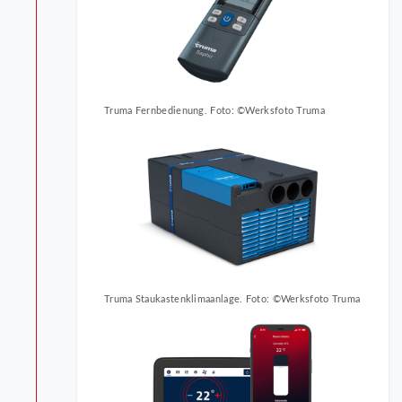
Truma Fernbedienung. Foto: ©Werksfoto Truma
Truma Staukastenklimaanlage. Foto: ©Werksfoto Truma