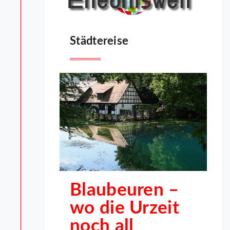
Städtereise
Blaubeuren –
wo die Urzeit
noch all